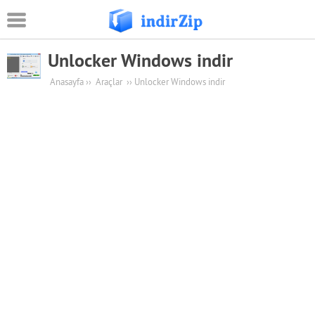
Unlocker Windows indir
Android
Anasayfa
››
Araçlar
››
Unlocker Windows indir
Eğitim
Oyun Apk
Güvenlik
Sosyal Medya
Müzik