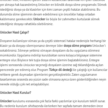
yer almaya hak kazandırılmış Unlocker en bilindik dosya silme programıdır. Silmek
istediğiniz dosya ya da klasörler için kimi zaman çeşitli hatalar alabilirsiniz. Bu
durumda silme işleminin devam edebilmesi için öncelikle hatayı ortadan
kaldırmanız gerekecektir.
Unlocker
ile böyle bir zahmetten kurtularak silmek
istediğiniz dosyayı rahatlıkla silebilirsiniz.
Unlocker Nasıl Çalışır?
Dosyanın kullanılıyor olması ya da çeşitli sistemsel hatalar nedeniyle herhangi bir
klasör ya da dosyayı silemiyorsanız devreye lider
dosya silme programı
Unlocker’i
sokabilirsiniz. Silmeye yetkiniz olmayan dosyaların da bu uygulama silinmesi
mümkündür. Uygulama indirilip kurulduktan sonra kolayca bilgisayar sistemine
entegre olur. Böylece tek tuşla dosya silme işlemini başlatabilirsiniz. Entegre
işlemi sonrasında
Unlocker
seçeneği dosyaların üzerine sağ tıklandığında açılan
pencerede yer edinmiş olur. Program
Türkçe dil desteği
ile çalıştığı için kullanıcılar
rehbere gerek duymadan işlemlerini gerçekleştirebilir. Zaten uygulamanın
tasarlanması sırasında ara yüzün sade olmasına ayrıca özen gösterildiğinden neyin
nerede olduğu çok net anlaşılabiliyor.
Unlocker Nasıl Kurulur?
Unlocker
kurulumu esnasında çok fazla farklı yazılımlar için kurulum teklifi sunar.
Bu nedenle kurulum sihirbazında ilerlerken her sayfada tamam demeden önce