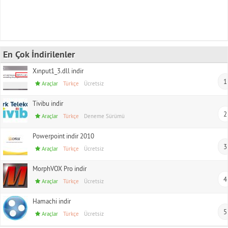
En Çok İndirilenler
Xınput1_3.dll indir
1
Araçlar
Türkçe
Ücretsiz
Tivibu indir
2
Araçlar
Türkçe
Deneme Sürümü
Powerpoint indir 2010
3
Araçlar
Türkçe
Ücretsiz
MorphVOX Pro indir
4
Araçlar
Türkçe
Ücretsiz
Hamachi indir
5
Araçlar
Türkçe
Ücretsiz