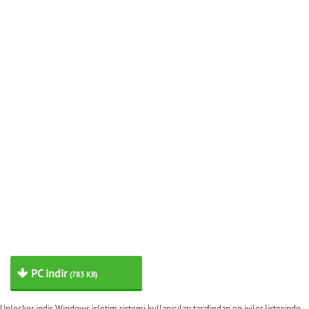
PC indir
(783 KB)
Unlocker indir, Windows işletim sistemi kullanıcıları tarafından en iyiler listesinde