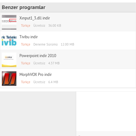
Benzer programlar
Xınput1_3.dll indir
Türkçe
Ücretsiz
36.00 KB
Tivibu indir
Türkçe
Deneme Sürümü
12.00 MB
Powerpoint indir 2010
Türkçe
Ücretsiz
4.37 MB
MorphVOX Pro indir
Türkçe
Ücretsiz
6.4 MB
TAS APK indir
Rss