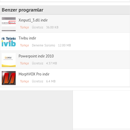
Benzer programlar
Xınput1_3.dll indir
Türkçe
Ücretsiz
36.00 KB
Tivibu indir
Türkçe
Deneme Sürümü
12.00 MB
Powerpoint indir 2010
Türkçe
Ücretsiz
4.37 MB
MorphVOX Pro indir
Türkçe
Ücretsiz
6.4 MB
TAS APK indir
Rss