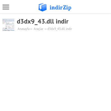
d3dx9_43.dll indir
Android
Anasayfa
››
Araçlar
››
d3dx9_43.dll indir
Eğitim
Oyun Apk
Güvenlik
Sosyal Medya
Müzik