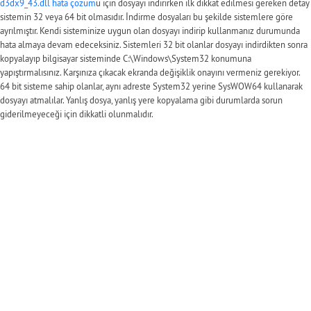
d3dx9_43.dll hata çözüm
ü için dosyayı indirirken ilk dikkat edilmesi gereken detay
sistemin 32 veya 64 bit olmasıdır. İndirme dosyaları bu şekilde sistemlere göre
ayrılmıştır. Kendi sisteminize uygun olan dosyayı indirip kullanmanız durumunda
hata almaya devam edeceksiniz. Sistemleri 32 bit olanlar dosyayı indirdikten sonra
kopyalayıp bilgisayar sisteminde C:\Windows\System32 konumuna
yapıştırmalısınız. Karşınıza çıkacak ekranda değişiklik onayını vermeniz gerekiyor.
64 bit sisteme sahip olanlar, aynı adreste System32 yerine SysWOW64 kullanarak
dosyayı atmalılar. Yanlış dosya, yanlış yere kopyalama gibi durumlarda sorun
giderilmeyeceği için dikkatli olunmalıdır.