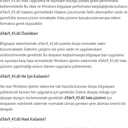
d3dx9_43.dll indir, Uygulama ve oyunların birçoğu yüksek grafik performansı
beklemektedir. Bu istek ve Windows bilgisayar performansı karşılaştığında kullanıcı
d3dx9_43.dll hatasını görmektedir. Hatanın çözümünde farklı alternatifler vardır ve
genellikle soruna çözüm olmaktadır. Hata çözüme kavuşturulamamışsa sistem
formatına gerek duyulabilir.
d3dx9_43.dll Özellikleri
Bilgisayar sistemlerinde
d3dx9_43.dll
uzantılı dosya normalde zaten
bulunmaktadır. Sistemin çalıştırıcı bir yönü vardır ve uygulamaların
sürdürülmesinde gereklidir. Bu dosyanın kaybolmasıyla bilgisayar bazı uygulama
ve oyunlara karşı hata vermektedir. Windows işletim sisteminde d3dx9_43.dll hata
çözümü yapılmadığı sürece istenen uygulama yüklenemez.
d3dx9_43.dll Ne İçin Kullanılır?
Var olan Windows işletim sistemine hali hazırda bulunan dosya, bilgisayara
yüklenecek hemen her uygulama için gereklidir. Sistem dosyası olduğu için
işleyişin düzgün ilerlemesinde gereklidir.
d3dx9_43.dll hata çözümü
için
dosyasının indirilerek sistemde normalde olması gereken yere atılması önemli bir
detaydır.
d3dx9_43.dll Nasıl Kullanılır?