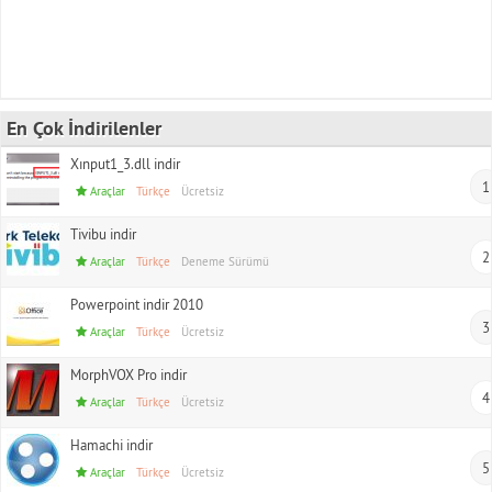
En Çok İndirilenler
Xınput1_3.dll indir
1
Araçlar
Türkçe
Ücretsiz
Tivibu indir
2
Araçlar
Türkçe
Deneme Sürümü
Powerpoint indir 2010
3
Araçlar
Türkçe
Ücretsiz
MorphVOX Pro indir
4
Araçlar
Türkçe
Ücretsiz
Hamachi indir
5
Araçlar
Türkçe
Ücretsiz