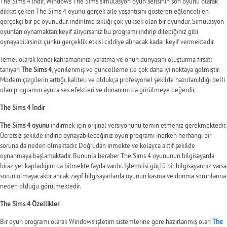
The Sims 4 indir, Windows The Sims simülasyon oyun serisinin son oyunu olarak
dikkat çeken The Sims 4 oyunu gerçek aile yaşantısını gösteren eğlenceli en
gerçekçi bir pc oyunudur. indirilme sıklığı çok yüksek olan bir oyundur. Simülasyon
oyunları oynamaktan keyif alıyorsanız bu programı indirip dilediğiniz gibi
oynayabilirsiniz çünkü gerçeklik etkisi ciddiye alınacak kadar keyif vermektedir.
Temel olarak kendi kahramanınızı yaratma ve onun dünyasını oluşturma fırsatı
tanıyan
The Sims 4
, yenilenmiş ve güncelleme ile çok daha iyi noktaya gelmiştir.
Modern çizgilerin arttığı, kaliteli ve oldukça profesyonel şekilde hazırlanıldığı belli
olan programın ayrıca ses efektleri ve donanımı da görülmeye değerdir.
The Sims 4 İndir
The Sims 4 oyunu
indirmek için orijinal versiyonunu temin etmeniz gerekmektedir.
Ücretsiz şekilde indirip oynayabileceğiniz oyun programı inerken herhangi bir
soruna da neden olmaktadır. Doğrudan inmekte ve kolayca aktif şekilde
oynanmaya başlamaktadır. Bununla beraber The Sims 4 oyununun bilgisayarda
biraz yer kapladığını da bilmekte fayda vardır. İşlemcisi güçlü bir bilgisayarınız varsa
sorun olmayacaktır ancak zayıf bilgisayarlarda oyunun kasma ve donma sorunlarına
neden olduğu görülmektedir.
The Sims 4 Özellikler
Bir oyun programı olarak Windows işletim sistemlerine göre hazırlanmış olan
The