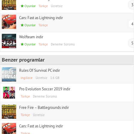
3
Oyunlar
Türkçe
Ücretsiz
Cars: Fast as Lightning indir
4
Oyunlar
Türkçe
Wolfteam indir
5
Oyunlar
Türkçe
Deneme Sürümü
Benzer programlar
Rules Of Survival PC indir
ingilizce
Ücretsiz
1.6 GB
Pro Evolution Soccer 2019 indir
Türkçe
Deneme Sürümü
Free Fire – Battlegrounds indir
Türkçe
Ücretsiz
Cars: Fast as Lightning indir
Türkçe