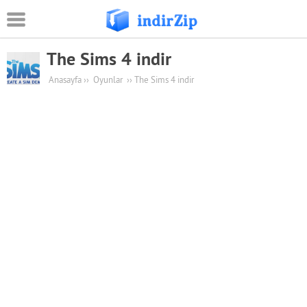
The Sims 4 indir
Android
Anasayfa
››
Oyunlar
››
The Sims 4 indir
Eğitim
Oyun Apk
Güvenlik
Sosyal Medya
Müzik