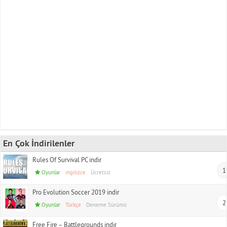
En Çok İndirilenler
Rules Of Survival PC indir
1
Oyunlar
ingilizce
Ücretsiz
Pro Evolution Soccer 2019 indir
2
Oyunlar
Türkçe
Deneme Sürümü
Free Fire – Battlegrounds indir