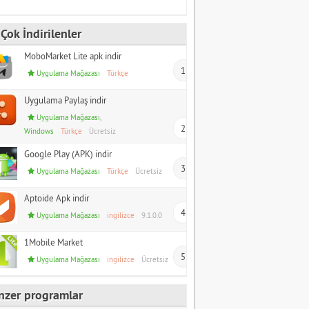
Çok İndirilenler
MoboMarket Lite apk indir
1
Uygulama Mağazası
Türkçe
Uygulama Paylaş indir
Uygulama Mağazası
,
2
Windows
Türkçe
Ücretsiz
Google Play (APK) indir
3
Uygulama Mağazası
Türkçe
Ücretsiz
Aptoide Apk indir
4
Uygulama Mağazası
ingilizce
9.1.0.0
1Mobile Market
5
Uygulama Mağazası
ingilizce
Ücretsiz
nzer programlar