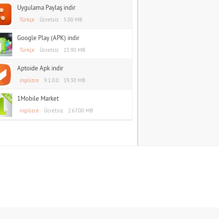
Uygulama Paylaş indir
Türkçe
Ücretsiz
5.00 MB
Google Play (APK) indir
Türkçe
Ücretsiz
15.90 MB
Aptoide Apk indir
ingilizce
9.1.0.0
19.30 MB
1Mobile Market
ingilizce
Ücretsiz
2.67.00 MB