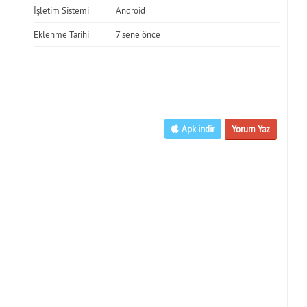
İşletim Sistemi
Android
Eklenme Tarihi
7 sene önce
Apk indir
Yorum Yaz