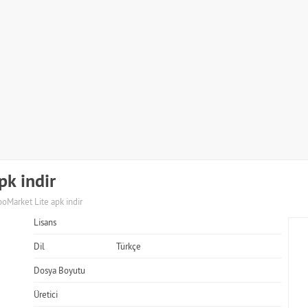
k indir
oMarket Lite apk indir
Lisans
Dil
Türkçe
Dosya Boyutu
Üretici