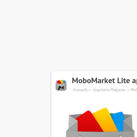
MoboMarket Lite ap
Anasayfa
››
Uygulama Mağazası
››
Mob