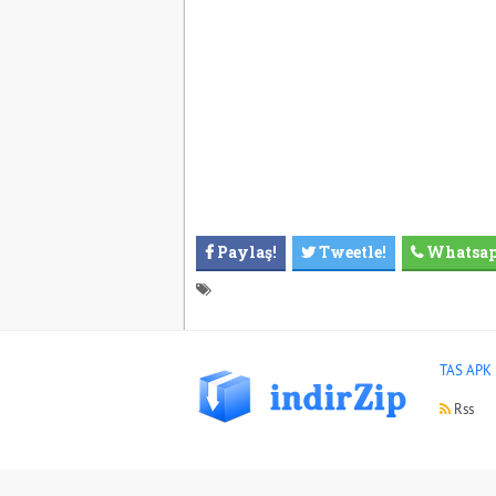
Paylaş!
Tweetle!
Whatsa
TAS APK 
Rss