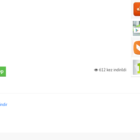
612 kez indirildi
pp
indir