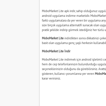
MoboMarket Lite apk indir, sahip olduğunuz uyg
android uygulama indirme marketidir. MoboMarket L
farklı uygulamalara da yer veren bir uygulama arıyo
size birçok uygulama alternatifi sunacak olan uygu
pratik şekilde indirip görmek istediğiniz her türlü 
MoboMarket Lite
indirdikten sonra dikkatinizi çek
basit olan uygulama genç yaşlı herkesin kullanabi
MoboMarket Lite İndir
MoboMarket Lite indirmek için android işletimli c
hem de cep telefonlarınızın bulundurduğu uygulam
seçeneklerinizin olduğunu da görebilirsiniz. Aratt
gösteren, kullanıcı yorumlarına yer veren
MoboMar
karar verirsiniz.