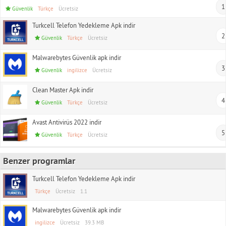
1
Güvenlik
Türkçe
Ücretsiz
Turkcell Telefon Yedekleme Apk indir
2
Güvenlik
Türkçe
Ücretsiz
Malwarebytes Güvenlik apk indir
3
Güvenlik
ingilizce
Ücretsiz
Clean Master Apk indir
4
Güvenlik
Türkçe
Ücretsiz
Avast Antivirüs 2022 indir
5
Güvenlik
Türkçe
Ücretsiz
Benzer programlar
Turkcell Telefon Yedekleme Apk indir
Türkçe
Ücretsiz
1.1
Malwarebytes Güvenlik apk indir
ingilizce
Ücretsiz
39.3 MB