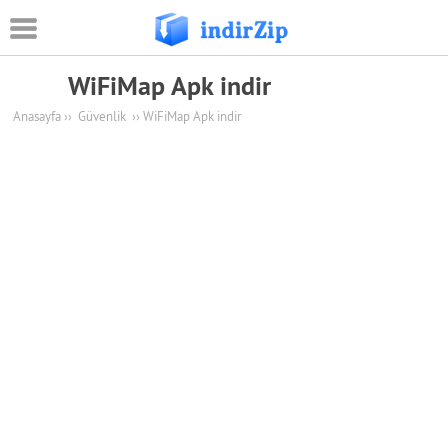
WiFiMap Apk indir
Android
Anasayfa
››
Güvenlik
››
WiFiMap Apk indir
Eğitim
Oyun Apk
Güvenlik
Sosyal Medya
Müzik