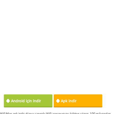
Android için indir
Apk indir
WiFiMap apk indir, dünya çapında WiFi sorununuzu kökten çözen, 100 milyondan