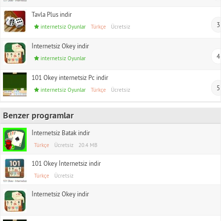
Tavla Plus indir
3
internetsiz Oyunlar
Türkçe
Ücretsiz
İnternetsiz Okey indir
4
internetsiz Oyunlar
101 Okey internetsiz Pc indir
5
internetsiz Oyunlar
Türkçe
Ücretsiz
Benzer programlar
İnternetsiz Batak indir
Türkçe
Ücretsiz
20.4 MB
101 Okey İnternetsiz indir
Türkçe
Ücretsiz
İnternetsiz Okey indir