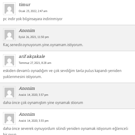
timur
Ocak 23, 2022, 2:47 am
pc indir yok bilginsayara indirinmiyor
Anonim
Eylül 26, 2021, 11:50 pm
Kaç.senedir.oynuyorum.yine.oynamam.istiyorum.
arif akçakale
Temmuz 27, 2021, 8:28 am
eskiden devamlı oynadığım ve çok sevdiğim tavla pulus kapandı yeniden
yuklenmesini istiyorum.
Anonim
Aralık 14, 2020, 3:37 pm
daha önce çok oynamıştım yine oynamak stiorum
Anonim
Aralık 14, 2020, 3:33 pm
daha önce severek oynuyordum silindi yeniden oynamak istiyorum eğlenceli
bir oyun