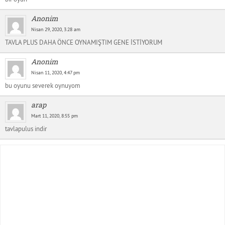
Anonim
Nisan 29, 2020, 3:28 am
TAVLA PLUS DAHA ÖNCE OYNAMIŞTIM GENE İSTİYORUM
Anonim
Nisan 11, 2020, 4:47 pm
bu oyunu severek oynuyom
arap
Mart 11, 2020, 8:55 pm
tavlapulus indir