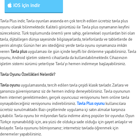
iOS için indir
Tavla Plus indir, Tavla oyunları arasında en çok tercih edilen ücretsiz tavla plus
oyunu olarak bilinmektedir. Kaliteli görüntüsü ile Tavla plus oynamanın keyfini
süreceksiniz. Türk toplumunda önemli yere sahip, geleneksel oyunlardan biri olan
tavla, dijitalleşen dünya sayesinde bilgisayarlarda, telefonlarda ve tabletlerde de
yerini almıştır. Günün her anı istediğiniz yerde tavla oyunu oynamanıza imkân
veren
Tavla plus
uygulaması ile gün içinde keyifli bir dinlenme yapabilirsiniz. Tavla
oyunu, Android işletim sistemli cihazlarda da kullanılabilmektedir. Cihazınızın
işletim sistemi sürümü yeterliyse Tavla’yı hemen indirmeye başlayabilirsiniz.
Tavla Oyunu Özellikleri Nelerdir?
Tavla oyunu
uygulamasında, tercih edilen tavla çeşidi klasik tavladır. Zarlara ve
şansınıza güveniyorsanız siz de hemen indirip deneyebilirsiniz. Tavla oyununun
hem internet gerektirmeden, gerçek oyuncusuz versiyonunu hem online tavla
oynayabileceğiniz versiyonunu indirebilirsiniz.
Tavla Plus oyunu
kullanıcılara
ücretsiz sunulmaktadır. Bazı çeşitlerinde uygulama içi satın almalar karşınıza
çıkabilir. Tavla oyunu bir milyondan fazla indirme almış popüler bir oyundur. Oyun
Türkçe oynanabildiği için, ara yüzü de oldukça sade olduğu için gayet anlaşılır ve
kolaydır. Tavla oyununu bilmiyorsanız; internetsiz tavlada öğrenmek için
denemeler yapabilirsiniz.