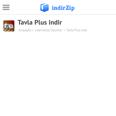
Tavla Plus indir
Android
Anasayfa
››
internetsiz Oyunlar
››
Tavla Plus indir
Eğitim
Oyun Apk
Güvenlik
Sosyal Medya
Müzik