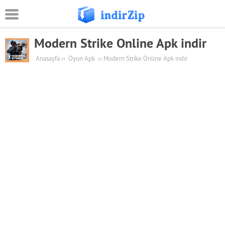
Modern Strike Online Apk indir
Android
Anasayfa
››
Oyun Apk
››
Modern Strike Online Apk indir
Eğitim
Oyun Apk
Güvenlik
Sosyal Medya
Müzik