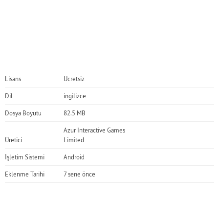
Lisans
Ücretsiz
Dil
ingilizce
Dosya Boyutu
82.5 MB
Azur Interactive Games
Üretici
Limited
İşletim Sistemi
Android
Eklenme Tarihi
7 sene önce