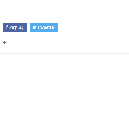
Paylaş!
Tweetle!