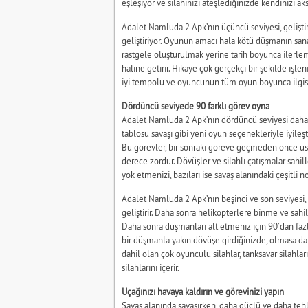
eşleşiyor ve silahınızı ateşlediğinizde kendinizi ak
Adalet Namluda 2 Apk’nın üçüncü seviyesi, geliştiril
geliştiriyor. Oyunun amacı hala kötü düşmanın sana
rastgele oluşturulmak yerine tarih boyunca ilerleme
haline getirir. Hikaye çok gerçekçi bir şekilde işle
iyi tempolu ve oyuncunun tüm oyun boyunca ilgisi
Dördüncü seviyede 90 farklı görev oyna
Adalet Namluda 2 Apk’nın dördüncü seviyesi daha fa
tablosu savaşı gibi yeni oyun seçenekleriyle iyileşti
Bu görevler, bir sonraki göreve geçmeden önce üst
derece zordur. Dövüşler ve silahlı çatışmalar sahi
yok etmenizi, bazıları ise savaş alanındaki çeşitli 
Adalet Namluda 2 Apk’nın beşinci ve son seviyesi, 
geliştirir. Daha sonra helikopterlere binme ve sahild
Daha sonra düşmanları alt etmeniz için 90’dan fazla
bir düşmanla yakın dövüşe girdiğinizde, olmasa da
dahil olan çok oyunculu silahlar, tanksavar silahları
silahlarını içerir.
Uçağınızı havaya kaldırın ve görevinizi yapın
Savaş alanında savaşırken, daha güçlü ve daha tehli