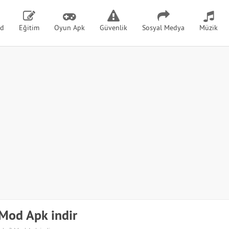
id
Eğitim
Oyun Apk
Güvenlik
Sosyal Medya
Müzik
Mod Apk indir