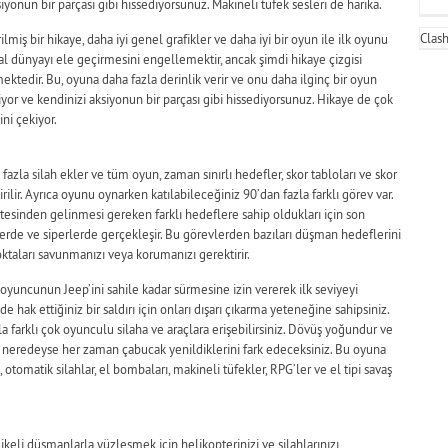
siyonun bir parçası gibi hissediyorsunuz. Makineli tüfek sesleri de harika.
Clas
miş bir hikaye, daha iyi genel grafikler ve daha iyi bir oyun ile ilk oyunu
l dünyayı ele geçirmesini engellemektir, ancak şimdi hikaye çizgisi
ktedir. Bu, oyuna daha fazla derinlik verir ve onu daha ilginç bir oyun
niyor ve kendinizi aksiyonun bir parçası gibi hissediyorsunuz. Hikaye de çok
ni çekiyor.
zla silah ekler ve tüm oyun, zaman sınırlı hedefler, skor tabloları ve skor
rilir. Ayrıca oyunu oynarken katılabileceğiniz 90’dan fazla farklı görev var.
esinden gelinmesi gereken farklı hedeflere sahip oldukları için son
llerde ve siperlerde gerçekleşir. Bu görevlerden bazıları düşman hedeflerini
noktaları savunmanızı veya korumanızı gerektirir.
oyuncunun Jeep’ini sahile kadar sürmesine izin vererek ilk seviyeyi
e hak ettiğiniz bir saldırı için onları dışarı çıkarma yeteneğine sahipsiniz.
 farklı çok oyunculu silaha ve araçlara erişebilirsiniz. Dövüş yoğundur ve
 neredeyse her zaman çabucak yenildiklerini fark edeceksiniz. Bu oyuna
, otomatik silahlar, el bombaları, makineli tüfekler, RPG’ler ve el tipi savaş
keli düşmanlarla yüzleşmek için helikopterinizi ve silahlarınızı