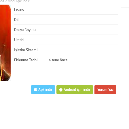
da 2 Mod Apk indir
Lisans
Dil
Dosya Boyutu
Üretici
İşletim Sistemi
Eklenme Tarihi
4 sene önce
Apk indir
Android için indir
Yorum Yaz