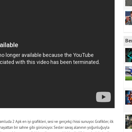
Be
mluda 2 Apk en iyi grafikleri, sesi ve gerçekçi hissi sunuyor. Grafikler, ilk
 hayattan bir sahne gibi görünüyor. Sesler savaş alanının yoğunluğuyla