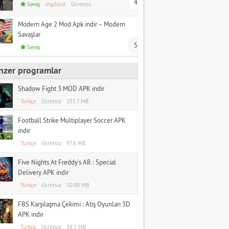
4
Savaş
ingilizce
Ücretsiz
Modern Age 2 Mod Apk indir – Modern
Savaşlar
5
Savaş
nzer programlar
Shadow Fight 3 MOD APK indir
Türkçe
Ücretsiz
255.7 MB
Football Strike Multiplayer Soccer APK
indir
Türkçe
Ücretsiz
97.6 MB
Five Nights At Freddy’s AR : Special
Delivery APK indir
Türkçe
Ücretsiz
50.00 MB
FBS Karşılaşma Çekimi : Atış Oyunları 3D
APK indir
Türkçe
Ücretsiz
38.5 MB