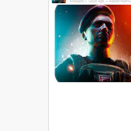
Anasayfa
››
Oyun Apk
››
Adalet Namlu