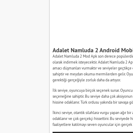
Adalet Namluda 2 Android Mobi
Adalet Namluda 2 Mod Apk son derece popülerdir
olarak indirmek isteyecektir. Adalet Namluda 2 Ap
amacı düşmanları vurmaktır ve seviyeler geçtikçe ek
sahiptir ve meydan okuma mermilerden gelir. Oyu
gerektiği gerçeğiyle zorluk daha da artıyor.
İlk seviye, oyuncuya birçok seçenek sunar. Oyunc
seçeneğine sahiptir. Bu seviye daha çok aksiyonun b
hissine odaklanır. Türk ordusu yakında bir savaşa gö
İkinci seviye, otantik silahlara vurgu yapan ağır bir
odaklanır ve çok gerçekçi hissettirir. Bu seviyede h
faaliyetlere katılmayı seven oyuncular için gerçek