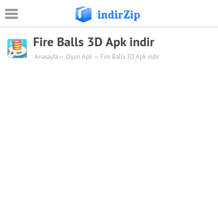
Fire Balls 3D Apk indir
Android
Anasayfa
››
Oyun Apk
››
Fire Balls 3D Apk indir
Eğitim
Oyun Apk
Güvenlik
Sosyal Medya
Müzik