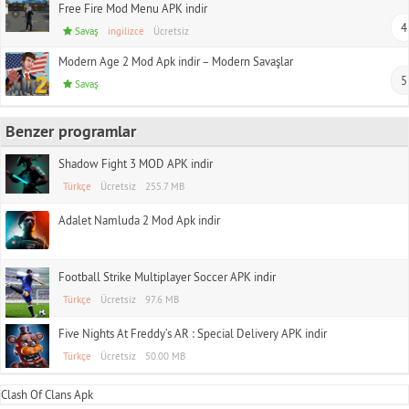
Free Fire Mod Menu APK indir
4
Savaş
ingilizce
Ücretsiz
Modern Age 2 Mod Apk indir – Modern Savaşlar
5
Savaş
Benzer programlar
Shadow Fight 3 MOD APK indir
Türkçe
Ücretsiz
255.7 MB
Adalet Namluda 2 Mod Apk indir
Football Strike Multiplayer Soccer APK indir
Türkçe
Ücretsiz
97.6 MB
Five Nights At Freddy’s AR : Special Delivery APK indir
Türkçe
Ücretsiz
50.00 MB
Clash Of Clans Apk