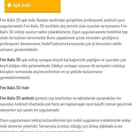
Apk indir
Fire Balls 3D apk indir, Voodoo tarafından geliştirilen profesyonel android oyun
uygulamasıdır. Fire Balls 3D özellikle atış temelli olan oyunları seviyorsanız Fire
Balls 3D indirip oyunun tadını çıkarabilirsiniz. Oyun uygulamasında hedefiniz top
silahı ile kuleleri devirmektir. Bunu yapabilmek içinse elinizden geldiğince
profesyonel davranmanız, hedef tutturma konusunda çok iyi becerileri sahibi
olmanız gerekmektedir.
Fire Balls 3D
apk indirip oynayan birçok kişi bağımlılık yaptığını ve oyundan çok
keyif aldığını dile getirmektedir. Gittikçe zorlaşan oyunun ilk seviyeleri oldukça
kolayken sonrasında atış becerilerinizi en iyi şekilde kullanmanız
gerekebilmektedir.
Fire Balls 3D İndir
Fire Balls 3D android
işletimli cep telefonları ve tabletlerde oynanabilen bir
oyundur. Android cihazlarda çok fazla yer kaplamayan oyun keyifli zaman geçirmek
isteyenler için yararlı bir uygulamadır.
Oyun uygulamasını indirip kullanabilmek için mobil uygulama marketinizde aratıp
indir demeniz yeterlidir. Tamamıyla ücretsiz olduğu için birkaç dakikada ücret