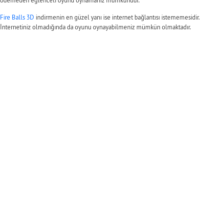
ödemeden eğlenceli oyunu oynamanız mümkündür.
Fire Balls 3D
indirmenin en güzel yanı ise internet bağlantısı istememesidir.
İnternetiniz olmadığında da oyunu oynayabilmeniz mümkün olmaktadır.