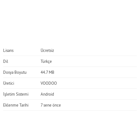
Lisans
Ücretsiz
Dil
Türkçe
Dosya Boyutu
44.7 MB
Üretici
VOODOO
İşletim Sistemi
Android
Eklenme Tarihi
7 sene önce