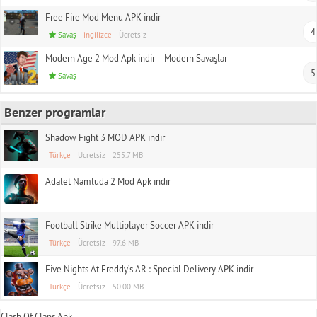
Free Fire Mod Menu APK indir
4
Savaş
ingilizce
Ücretsiz
Modern Age 2 Mod Apk indir – Modern Savaşlar
5
Savaş
Benzer programlar
Shadow Fight 3 MOD APK indir
Türkçe
Ücretsiz
255.7 MB
Adalet Namluda 2 Mod Apk indir
Football Strike Multiplayer Soccer APK indir
Türkçe
Ücretsiz
97.6 MB
Five Nights At Freddy’s AR : Special Delivery APK indir
Türkçe
Ücretsiz
50.00 MB
Clash Of Clans Apk