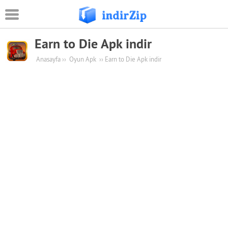
Earn to Die Apk indir
Android
Anasayfa
››
Oyun Apk
››
Earn to Die Apk indir
Eğitim
Oyun Apk
Güvenlik
Sosyal Medya
Müzik