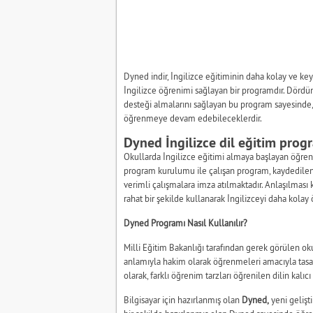
Dyned indir, İngilizce eğitiminin daha kolay ve ke
İngilizce öğrenimi sağlayan bir programdır. Dördünc
desteği almalarını sağlayan bu program sayesinde, 
öğrenmeye devam edebileceklerdir.
Dyned İngilizce dil eğitim prog
Okullarda İngilizce eğitimi almaya başlayan öğrenci
program kurulumu ile çalışan program, kaydedilen
verimli çalışmalara imza atılmaktadır. Anlaşılması 
rahat bir şekilde kullanarak İngilizceyi daha kola
Dyned Programı Nasıl Kullanılır?
Milli Eğitim Bakanlığı tarafından gerek görülen ok
anlamıyla hakim olarak öğrenmeleri amacıyla tasar
olarak, farklı öğrenim tarzları öğrenilen dilin kalıc
Bilgisayar için hazırlanmış olan
Dyned,
yeni gelişti