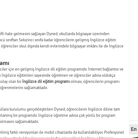
yifli hale gelmesini sağlayan Dyned, okullarda bilgisayar üzerinden
ü sınıftan Sekizinci sınıfa kadar öğrencilerin gelişmiş İngilizce eğitim
öğrenciler okul dışında kendi evlerindeki bilgisayar imkânı ile de İngilizce
ramı
ler için en gelişmiş İngilizce dil eğitim programıdır. İnternet bağlantısı ve
 İngilizce eğitimleri sayesinde öğretmen ve öğrenciler adına oldukça
kolay olan bir
İngilizce dil eğitim programı
olması, öğrencilerin programı
y öğrenmelerini sağlamaktadır.
ullara kurulumu gerçekleştirilen Dyned, öğrencilerin İngilizce diline tam
lanmış bir programdır. İngilizce öğretme adına çok yönlü bir program
ı olmasını sağlamaktadır.
En 
rilmiş farklı versiyonları ile mobil cihazlarda da kullanılabiliyor. Profesyonel