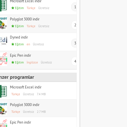
Microsoft Excel indir
1
Eğitim
Türkçe
Ücretsiz
Polyglot 3000 indir
2
Eğitim
Türkçe
Ücretsiz
Dyned indir
3
Eğitim
en
Ücretsiz
Epic Pen indir
4
Eğitim
İngilizce
Ücretsiz
nzer programlar
Microsoft Excel indir
Türkçe
Ücretsiz
7.4 MB
Polyglot 3000 indir
Türkçe
Ücretsiz
2.7 MB
Epic Pen indir