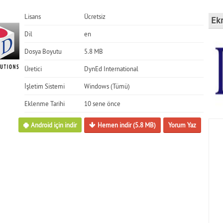
Lisans
Ücretsiz
Ek
Dil
en
Dosya Boyutu
5.8 MB
Üretici
DynEd International
İşletim Sistemi
Windows (Tümü)
Eklenme Tarihi
10 sene önce
Android için indir
Hemen indir (5.8 MB)
Yorum Yaz