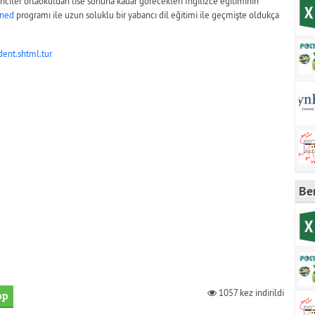
ciler ortaokuldan lise sonuna kadar görecekleri İngilizce eğitiminin
ned
programı ile uzun soluklu bir yabancı dil eğitimi ile geçmişte oldukça
ent.shtml.tur
Be
1057 kez indirildi
pp