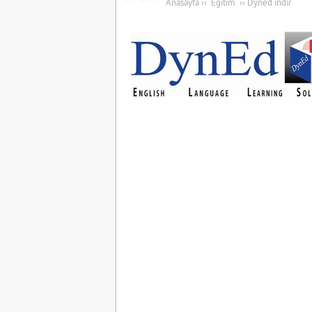
Anasayfa
››
Eğitim
››
Dyned indir