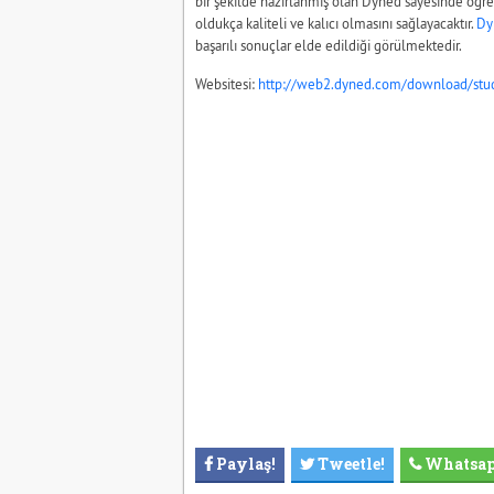
bir şekilde hazırlanmış olan Dyned sayesinde öğren
oldukça kaliteli ve kalıcı olmasını sağlayacaktır.
Dy
başarılı sonuçlar elde edildiği görülmektedir.
Websitesi:
http://web2.dyned.com/download/stud
Paylaş!
Tweetle!
Whatsa