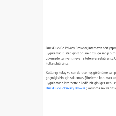
DuckDuckGo Privacy Browser, internette sörf yapma
uygulamadır. İstediğiniz online gizliliğe sahip olm
ülkenizde izin verilmeyen sitelere erişebilirsiniz
kullanabilirsiniz.
Kullanışı kolay ve son derece hoş görünüme sahi
geçmişi sizin için saklamaz. Şifreleme koruması s
uygulamada internette dilediğiniz gibi gezinebilirsin
DuckDuckGoPrivacy Browser
, korunma seviyenizi