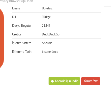
ivacy Browser Apk indir
Lisans
Ücretsiz
Dil
Türkçe
Dosya Boyutu
21.MB
Üretici
DuckDuckGo
İşletim Sistemi
Android
Eklenme Tarihi
6 sene önce
Android için indir
Yorum Yaz