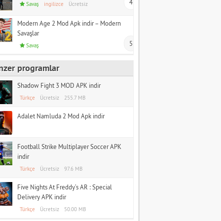
4
Savaş
ingilizce
Ücretsiz
Modern Age 2 Mod Apk indir – Modern
Savaşlar
5
Savaş
nzer programlar
Shadow Fight 3 MOD APK indir
Türkçe
Ücretsiz
255.7 MB
Adalet Namluda 2 Mod Apk indir
Football Strike Multiplayer Soccer APK
indir
Türkçe
Ücretsiz
97.6 MB
Five Nights At Freddy’s AR : Special
Delivery APK indir
Türkçe
Ücretsiz
50.00 MB