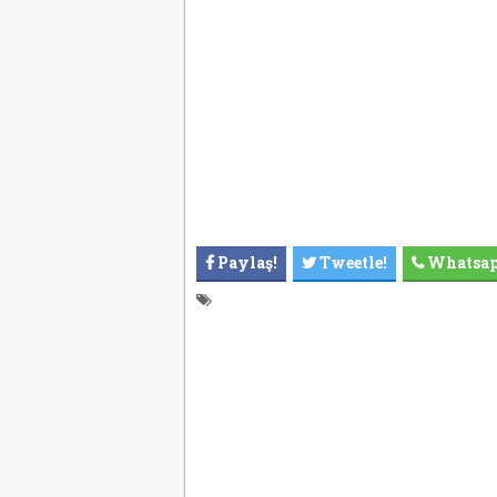
Paylaş!
Tweetle!
Whatsa