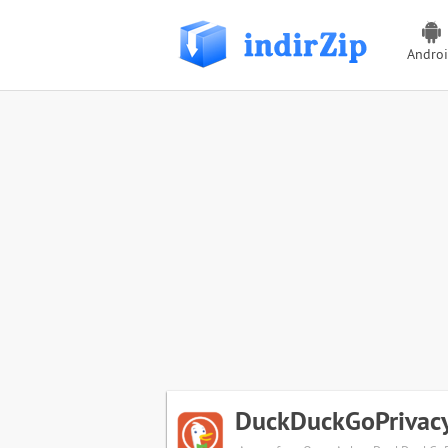
Andro
DuckDuckGoPrivacy