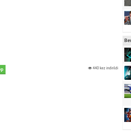
Be
440 kez indirildi
pp