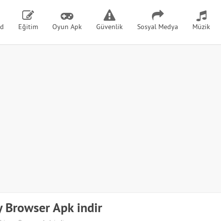
id
Eğitim
Oyun Apk
Güvenlik
Sosyal Medya
Müzik
 Browser Apk indir