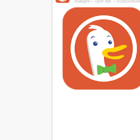
Anasayfa
››
Oyun Apk
››
DuckDuckGoPr