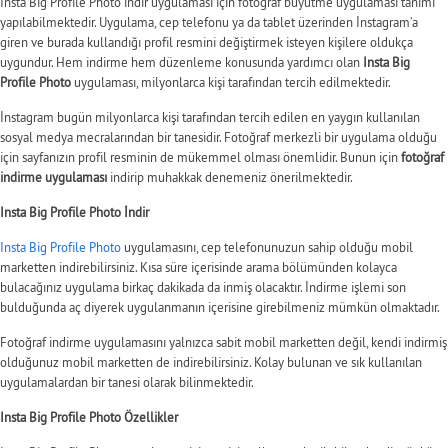
Insta Big Profile Photo indir uygulaması için fotoğraf büyütme uygulaması tanımı
yapılabilmektedir. Uygulama, cep telefonu ya da tablet üzerinden İnstagram’a
giren ve burada kullandığı profil resmini değiştirmek isteyen kişilere oldukça
uygundur. Hem indirme hem düzenleme konusunda yardımcı olan
Insta Big
Profile Photo
uygulaması, milyonlarca kişi tarafından tercih edilmektedir.
İnstagram bugün milyonlarca kişi tarafından tercih edilen en yaygın kullanılan
sosyal medya mecralarından bir tanesidir. Fotoğraf merkezli bir uygulama olduğu
için sayfanızın profil resminin de mükemmel olması önemlidir. Bunun için
fotoğraf
indirme uygulaması
indirip muhakkak denemeniz önerilmektedir.
Insta Big Profile Photo İndir
Insta Big Profile Photo
uygulamasını, cep telefonunuzun sahip olduğu mobil
marketten indirebilirsiniz. Kısa süre içerisinde arama bölümünden kolayca
bulacağınız uygulama birkaç dakikada da inmiş olacaktır. İndirme işlemi son
bulduğunda aç diyerek uygulanmanın içerisine girebilmeniz mümkün olmaktadır.
Fotoğraf indirme uygulamasını yalnızca sabit mobil marketten değil, kendi indirmiş
olduğunuz mobil marketten de indirebilirsiniz. Kolay bulunan ve sık kullanılan
uygulamalardan bir tanesi olarak bilinmektedir.
Insta Big Profile Photo Özellikler