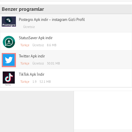
Benzer programlar
Postegro Apk indir – instagram Gizli Profil
Ücretsiz
StatusSaver Apk indir
Türkçe
Ücretsiz
8.6 MB
Twitter Apk indir
Türkçe
Ücretsiz
30.01 MB
TikTok Apk İndir
Türkçe
1.9
52.1 MB
TAS APK indir
Rss