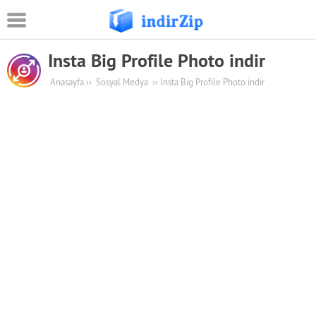
Insta Big Profile Photo indir
Android
Anasayfa
››
Sosyal Medya
››
Insta Big Profile Photo indir
Eğitim
Oyun Apk
Güvenlik
Sosyal Medya
Müzik