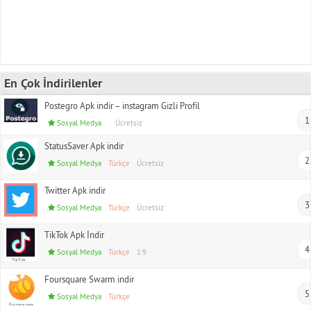
En Çok İndirilenler
Postegro Apk indir – instagram Gizli Profil
1
Sosyal Medya
Ücretsiz
StatusSaver Apk indir
2
Sosyal Medya
Türkçe
Ücretsiz
Twitter Apk indir
3
Sosyal Medya
Türkçe
Ücretsiz
TikTok Apk İndir
4
Sosyal Medya
Türkçe
1.9
Foursquare Swarm indir
5
Sosyal Medya
Türkçe