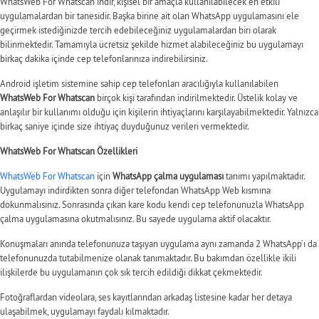
WhatsWeb For Whatscan indir, kişisel bir amaçla kullanılabilecek en etkili
uygulamalardan bir tanesidir. Başka birine ait olan WhatsApp uygulamasını ele
geçirmek istediğinizde tercih edebileceğiniz uygulamalardan biri olarak
bilinmektedir. Tamamıyla ücretsiz şekilde hizmet alabileceğiniz bu uygulamayı
birkaç dakika içinde cep telefonlarınıza indirebilirsiniz.
Android işletim sistemine sahip cep telefonları aracılığıyla kullanılabilen
WhatsWeb For Whatscan
birçok kişi tarafından indirilmektedir. Üstelik kolay ve
anlaşılır bir kullanımı olduğu için kişilerin ihtiyaçlarını karşılayabilmektedir. Yalnızca
birkaç saniye içinde size ihtiyaç duyduğunuz verileri vermektedir.
WhatsWeb For Whatscan Özellikleri
WhatsWeb For Whatscan
için
WhatsApp çalma uygulaması
tanımı yapılmaktadır.
Uygulamayı indirdikten sonra diğer telefondan WhatsApp Web kısmına
dokunmalısınız. Sonrasında çıkan kare kodu kendi cep telefonunuzla WhatsApp
çalma uygulamasına okutmalısınız. Bu sayede uygulama aktif olacaktır.
Konuşmaları anında telefonunuza taşıyan uygulama aynı zamanda 2 WhatsApp’ı da
telefonunuzda tutabilmenize olanak tanımaktadır. Bu bakımdan özellikle ikili
ilişkilerde bu uygulamanın çok sık tercih edildiği dikkat çekmektedir.
Fotoğraflardan videolara, ses kayıtlarından arkadaş listesine kadar her detaya
ulaşabilmek, uygulamayı faydalı kılmaktadır.