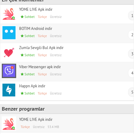
YOME LIVE Apk indir
1
Sohbet
Türkçe
Ücretsiz
BOTIM Android indir
2
Sohbet
Türkçe
Ücretsiz
Zumla Sevgili Bul Apk indir
3
Sohbet
Türkçe
Ücretsiz
Viber Messenger apk indir
4
Sohbet
Türkçe
Ücretsiz
Happn Apk indir
5
Sohbet
Türkçe
Ücretsiz
Benzer programlar
YOME LIVE Apk indir
Türkçe
Ücretsiz
53.4 MB