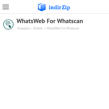
WhatsWeb For Whatscan
Android
Anasayfa
››
Sohbet
››
WhatsWeb For Whatscan
Eğitim
Oyun Apk
Güvenlik
Sosyal Medya
Müzik