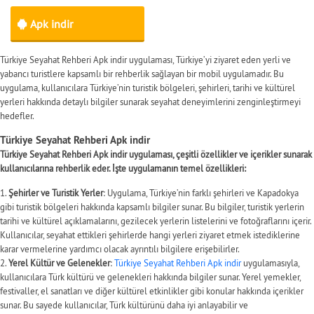
Apk indir
Türkiye Seyahat Rehberi Apk indir uygulaması, Türkiye’yi ziyaret eden yerli ve
yabancı turistlere kapsamlı bir rehberlik sağlayan bir mobil uygulamadır. Bu
uygulama, kullanıcılara Türkiye’nin turistik bölgeleri, şehirleri, tarihi ve kültürel
yerleri hakkında detaylı bilgiler sunarak seyahat deneyimlerini zenginleştirmeyi
hedefler.
Türkiye Seyahat Rehberi Apk indir
Türkiye Seyahat Rehberi Apk indir uygulaması, çeşitli özellikler ve içerikler sunarak
kullanıcılarına rehberlik eder. İşte uygulamanın temel özellikleri:
Şehirler ve Turistik Yerler
: Uygulama, Türkiye’nin farklı şehirleri ve Kapadokya
gibi turistik bölgeleri hakkında kapsamlı bilgiler sunar. Bu bilgiler, turistik yerlerin
tarihi ve kültürel açıklamalarını, gezilecek yerlerin listelerini ve fotoğraflarını içerir.
Kullanıcılar, seyahat ettikleri şehirlerde hangi yerleri ziyaret etmek istediklerine
karar vermelerine yardımcı olacak ayrıntılı bilgilere erişebilirler.
Yerel Kültür ve Gelenekler
:
Türkiye Seyahat Rehberi Apk indir
uygulamasıyla,
kullanıcılara Türk kültürü ve gelenekleri hakkında bilgiler sunar. Yerel yemekler,
festivaller, el sanatları ve diğer kültürel etkinlikler gibi konular hakkında içerikler
sunar. Bu sayede kullanıcılar, Türk kültürünü daha iyi anlayabilir ve