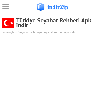
Türkiye Seyahat Rehberi Apk
Android
indir
Eğitim
Anasayfa
››
Seyahat
››
Türkiye Seyahat Rehberi Apk indir
Oyun Apk
Güvenlik
Sosyal Medya
Müzik