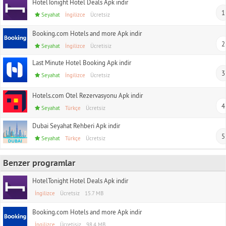
HotelTonight Hotel Deals Apk indir
1
Seyahat
İngilizce
Ücretsiz
Booking.com Hotels and more Apk indir
2
Seyahat
İngilizce
Ücretisiz
Last Minute Hotel Booking Apk indir
3
Seyahat
İngilizce
Ücretsiz
Hotels.com Otel Rezervasyonu Apk indir
4
Seyahat
Türkçe
Ücretsiz
Dubai Seyahat Rehberi Apk indir
5
Seyahat
Türkçe
Ücretsiz
Benzer programlar
HotelTonight Hotel Deals Apk indir
İngilizce
Ücretsiz
15.7 MB
Booking.com Hotels and more Apk indir
İngilizce
Ücretisiz
98.4 MB