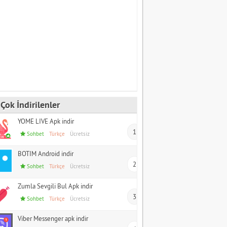
Çok İndirilenler
YOME LIVE Apk indir
1
Sohbet
Türkçe
Ücretsiz
BOTIM Android indir
2
Sohbet
Türkçe
Ücretsiz
Zumla Sevgili Bul Apk indir
3
Sohbet
Türkçe
Ücretsiz
Viber Messenger apk indir