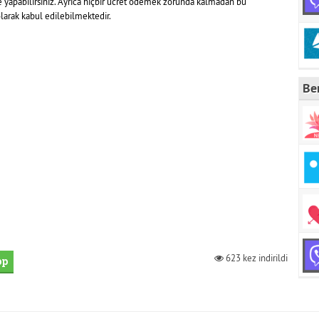
 yapabilirsiniz. Ayrıca hiçbir ücret ödemek zorunda kalmadan bu
larak kabul edilebilmektedir.
Be
623 kez indirildi
pp