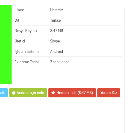
Lisans
Ücretsiz
Dil
Türkçe
Dosya Boyutu
8.47 MB
Üretici
Skype
İşletim Sistemi
Android
Eklenme Tarihi
7 sene önce
dir
Android için indir
Hemen indir (8.47 MB)
Yorum Yaz