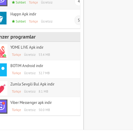
4
Sohbet
Türkçe
Ücretsiz
Happn Apk indir
5
Sohbet
Türkçe
Ücretsiz
nzer programlar
YOME LIVE Apk indir
Türkçe
Ücretsiz
53.4 MB
BOTIM Android indir
Türkçe
Ücretsiz
32.7 MB
Zumla Sevgili Bul Apk indir
Türkçe
Ücretsiz
8.1 MB
Viber Messenger apk indir
Türkçe
Ücretsiz
50.0 MB