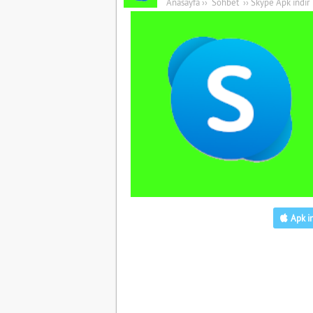
Anasayfa
››
Sohbet
››
Skype Apk indir
Apk in