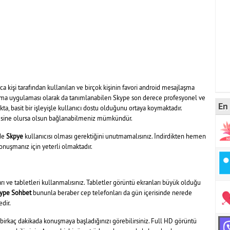
 kişi tarafından kullanılan ve birçok kişinin favori android mesajlaşma
ma uygulaması olarak da tanımlanabilen Skype son derece profesyonel ve
En 
akta, basit bir işleyişle kullanıcı dostu olduğunu ortaya koymaktadır.
esine olursa olsun bağlanabilmeniz mümkündür.
 de
Skpye
kullanıcısı olması gerektiğini unutmamalısınız. İndirdikten hemen
onuşmanız için yeterli olmaktadır.
rı ve tabletleri kullanmalısınız. Tabletler görüntü ekranları büyük olduğu
ype Sohbet
bununla beraber cep telefonları da gün içerisinde nerede
dir.
birkaç dakikada konuşmaya başladığınızı görebilirsiniz. Full HD görüntü