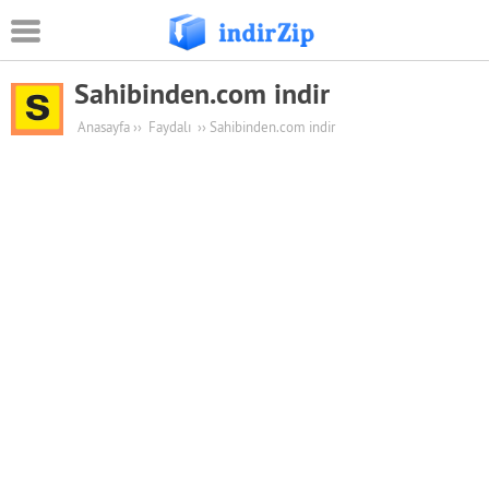
Sahibinden.com indir
Android
Anasayfa
››
Faydalı
››
Sahibinden.com indir
Eğitim
Oyun Apk
Güvenlik
Sosyal Medya
Müzik