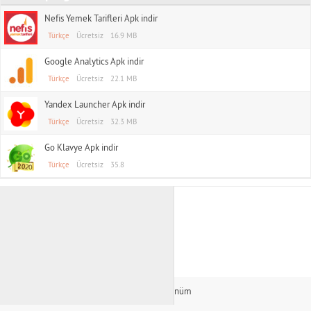
Nefis Yemek Tarifleri Apk indir
Türkçe
Ücretsiz
16.9 MB
Google Analytics Apk indir
Türkçe
Ücretsiz
22.1 MB
Yandex Launcher Apk indir
Türkçe
Ücretsiz
32.3 MB
Go Klavye Apk indir
Türkçe
Ücretsiz
35.8
TAS APK indir
Rss
Masaüstü Görünüm