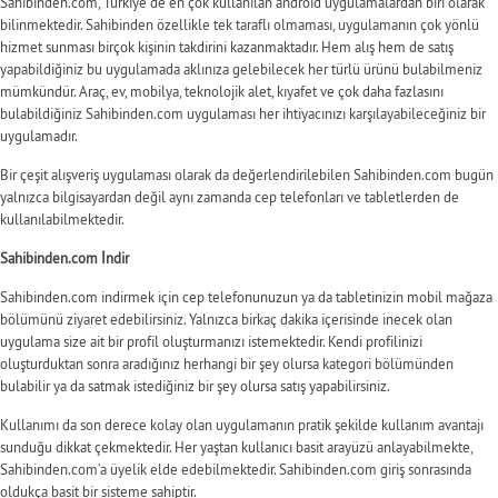
Sahibinden.com, Türkiye’de en çok kullanılan android uygulamalardan biri olarak
bilinmektedir. Sahibinden özellikle tek taraflı olmaması, uygulamanın çok yönlü
hizmet sunması birçok kişinin takdirini kazanmaktadır. Hem alış hem de satış
yapabildiğiniz bu uygulamada aklınıza gelebilecek her türlü ürünü bulabilmeniz
mümkündür. Araç, ev, mobilya, teknolojik alet, kıyafet ve çok daha fazlasını
bulabildiğiniz Sahibinden.com uygulaması her ihtiyacınızı karşılayabileceğiniz bir
uygulamadır.
Bir çeşit alışveriş uygulaması olarak da değerlendirilebilen Sahibinden.com bugün
yalnızca bilgisayardan değil aynı zamanda cep telefonları ve tabletlerden de
kullanılabilmektedir.
Sahibinden.com İndir
Sahibinden.com indirmek için cep telefonunuzun ya da tabletinizin mobil mağaza
bölümünü ziyaret edebilirsiniz. Yalnızca birkaç dakika içerisinde inecek olan
uygulama size ait bir profil oluşturmanızı istemektedir. Kendi profilinizi
oluşturduktan sonra aradığınız herhangi bir şey olursa kategori bölümünden
bulabilir ya da satmak istediğiniz bir şey olursa satış yapabilirsiniz.
Kullanımı da son derece kolay olan uygulamanın pratik şekilde kullanım avantajı
sunduğu dikkat çekmektedir. Her yaştan kullanıcı basit arayüzü anlayabilmekte,
Sahibinden.com’a üyelik elde edebilmektedir. Sahibinden.com giriş sonrasında
oldukça basit bir sisteme sahiptir.