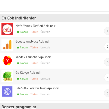
En Çok İndirilenler
Nefis Yemek Tarifleri Apk indir
1
Faydalı
Türkçe
Ücretsiz
Google Analytics Apk indir
2
Faydalı
Türkçe
Ücretsiz
Yandex Launcher Apk indir
3
Faydalı
Türkçe
Ücretsiz
Go Klavye Apk indir
4
Faydalı
Türkçe
Ücretsiz
Life360 – Telefon Takip Apk indir
5
Faydalı
Türkçe
Ücretsiz
Benzer programlar