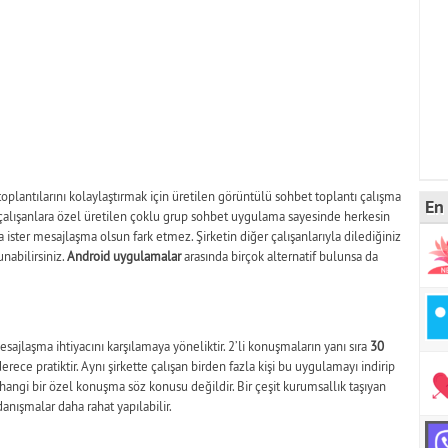
oplantılarını kolaylaştırmak için üretilen görüntülü sohbet toplantı çalışma
En 
 çalışanlara özel üretilen çoklu grup sohbet uygulama sayesinde herkesin
ster mesajlaşma olsun fark etmez. Şirketin diğer çalışanlarıyla dilediğiniz
nabilirsiniz.
Android uygulamalar
arasında birçok alternatif bulunsa da
ajlaşma ihtiyacını karşılamaya yöneliktir. 2’li konuşmaların yanı sıra
30
ce pratiktir. Aynı şirkette çalışan birden fazla kişi bu uygulamayı indirip
herhangi bir özel konuşma söz konusu değildir. Bir çeşit kurumsallık taşıyan
danışmalar daha rahat yapılabilir.