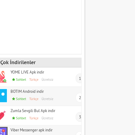
Çok İndirilenler
YOME LIVE Apk indir
1
Sohbet
Türkçe
Ücretsiz
BOTIM Android indir
2
Sohbet
Türkçe
Ücretsiz
Zumla Sevgili Bul Apk indir
3
Sohbet
Türkçe
Ücretsiz
Viber Messenger apk indir