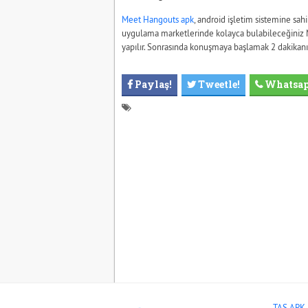
Meet Hangouts apk
, android işletim sistemine sahi
uygulama marketlerinde kolayca bulabileceğiniz Me
yapılır. Sonrasında konuşmaya başlamak 2 dakikanızı
Paylaş!
Tweetle!
Whatsa
TAS APK 