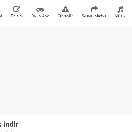
id
Eğitim
Oyun Apk
Güvenlik
Sosyal Medya
Müzik
 indir