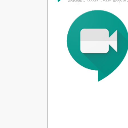
Anasayfa
››
Sohbet
››
Meet Hangouts A