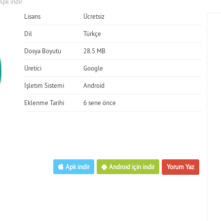
pk indir
Lisans
Ücretsiz
Dil
Türkçe
Dosya Boyutu
28.5 MB
Üretici
Google
İşletim Sistemi
Android
Eklenme Tarihi
6 sene önce
Apk indir
Android için indir
Yorum Yaz