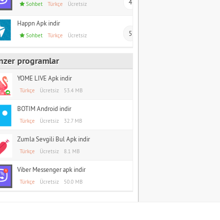
4
Sohbet
Türkçe
Ücretsiz
Happn Apk indir
5
Sohbet
Türkçe
Ücretsiz
nzer programlar
YOME LIVE Apk indir
Türkçe
Ücretsiz
53.4 MB
BOTIM Android indir
Türkçe
Ücretsiz
32.7 MB
Zumla Sevgili Bul Apk indir
Türkçe
Ücretsiz
8.1 MB
Viber Messenger apk indir
Türkçe
Ücretsiz
50.0 MB