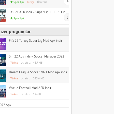
4
Spor Apk
Türkçe
Ücretsiz
TAS 21 APK indir – Süper Lig + TFF 1. Lig
5
Spor Apk
nzer programlar
Fifa 22 Turkey Super Lig Mod Apk indir
Sm 22 Apk indir – Soccer Manager 2022
Türkçe
Ücretsiz
46.7 MB
Dream League Soccer 2021 Mod Apk indir
Türkçe
Ücretsiz
385.6 MB
Vive le Football Mod APK indir
Türkçe
Ücretsiz
1.6 GB
2022 Apk