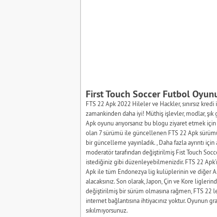
First Touch Soccer Futbol Oyun
FTS 22 Apk 2022 Hileler ve Hackler, sınırsız kredi
zamankinden daha iyi! Müthiş işlevler, modlar, şık 
Apk oyunu arıyorsanız bu blogu ziyaret etmek için
olan 7 sürümü ile güncellenen FTS 22 Apk sürümün
bir güncelleme yayınladık. , Daha fazla ayrıntı içi
moderatör tarafından değiştirilmiş Fist Touch Socc
istediğiniz gibi düzenleyebilmenizdir. FTS 22 Ap
Apk ile tüm Endonezya lig kulüplerinin ve diğer As
alacaksınız. Son olarak, Japon, Çin ve Kore liglerind
değiştirilmiş bir sürüm olmasına rağmen, FTS 22 
internet bağlantısına ihtiyacınız yoktur. Oyunun 
sıkılmıyorsunuz.