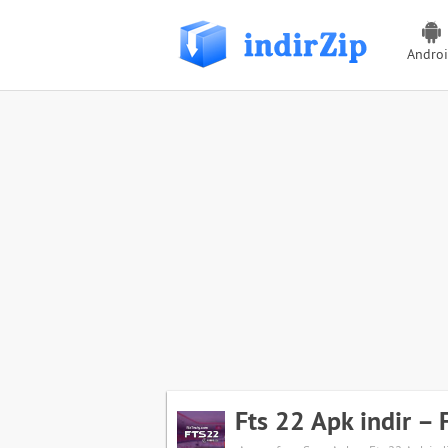
Andro
Fts 22 Apk indir – 