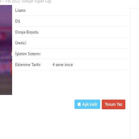
ir – Fts 2022 Türkiye Süper Ligi
Lisans
Dil
Dosya Boyutu
Üretici
İşletim Sistemi
Eklenme Tarihi
4 sene önce
Apk indir
Yorum Yaz