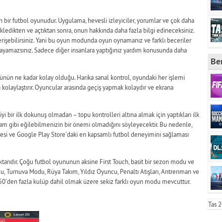
n bir futbol oyunudur. Uygulama, hevesli izleyiciler, yorumlar ve çok daha
ükledikten ve açtıktan sonra, onun hakkında daha fazla bilgi edineceksiniz.
rişebilirsiniz. Yani bu oyun modunda oyun oynamanız ve farklı beceriler
yamazsınız. Sadece diğer insanlara yaptığınız yardım konusunda daha
Be
nün ne kadar kolay olduğu. Harika sanal kontrol, oyundaki her işlemi
kolaylaştırır. Oyuncular arasında geçiş yapmak kolaydır ve ekrana
yi bir ilk dokunuş olmadan – topu kontrolleri altına almak için yaptıkları ilk
m gibi eğilebilmenizin bir önemi olmadığını söyleyecektir. Bu nedenle,
si ve Google Play Store’daki en kapsamlı futbol deneyimini sağlaması
iktarıdır. Çoğu futbol oyununun aksine First Touch, basit bir sezon modu ve
du, Turnuva Modu, Rüya Takım, Yıldız Oyuncu, Penaltı Atışları, Antrenman ve
0’den fazla kulüp dahil olmak üzere sekiz farklı oyun modu mevcuttur.
Tas 