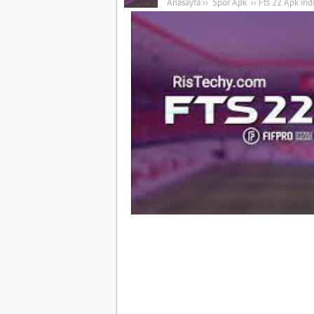
Anasayfa
››
Spor Apk
››
Fts 22 Apk ind