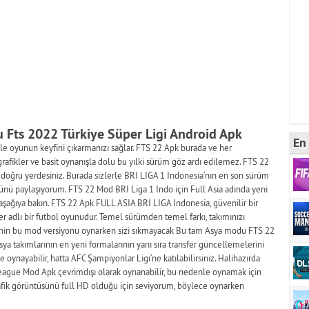
u Fts 2022 Türkiye Süper Ligi Android Apk
En 
 ile oyunun keyfini çıkarmanızı sağlar. FTS 22 Apk burada ve her
grafikler ve basit oynanışla dolu bu yılki sürüm göz ardı edilemez. FTS 22
 doğru yerdesiniz. Burada sizlerle BRI LIGA 1 Indonesia’nın en son sürüm
ü paylaşıyorum. FTS 22 Mod BRI Liga 1 Indo için Full Asia adında yeni
n aşağıya bakın. FTS 22 Apk FULL ASIA BRI LIGA Indonesia, güvenilir bir
er adlı bir futbol oyunudur. Temel sürümden temel farkı, takımınızı
k’nin bu mod versiyonu oynarken sizi sıkmayacak Bu tam Asya modu FTS 22
ya takımlarının en yeni formalarının yanı sıra transfer güncellemelerini
e oynayabilir, hatta AFC Şampiyonlar Ligi’ne katılabilirsiniz. Halihazırda
league Mod Apk çevrimdışı olarak oynanabilir, bu nedenle oynamak için
grafik görüntüsünü full HD olduğu için seviyorum, böylece oynarken