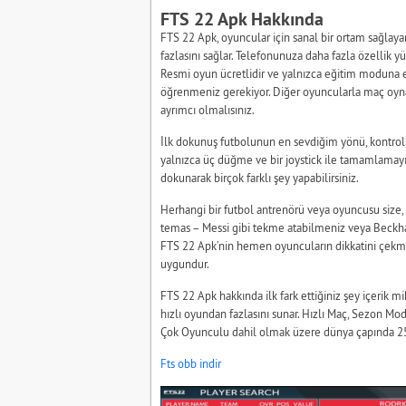
FTS 22 Apk Hakkında
FTS 22 Apk, oyuncular için sanal bir ortam sağlaya
fazlasını sağlar. Telefonunuza daha fazla özellik y
Resmi oyun ücretlidir ve yalnızca eğitim moduna e
öğrenmeniz gerekiyor. Diğer oyuncularla maç oyna
ayrımcı olmalısınız.
İlk dokunuş futbolunun en sevdiğim yönü, kontrolü
yalnızca üç düğme ve bir joystick ile tamamlamayı 
dokunarak birçok farklı şey yapabilirsiniz.
Herhangi bir futbol antrenörü veya oyuncusu size, i
temas – Messi gibi tekme atabilmeniz veya Beckha
FTS 22 Apk’nin hemen oyuncuların dikkatini çekme
uygundur.
FTS 22 Apk hakkında ilk fark ettiğiniz şey içerik m
hızlı oyundan fazlasını sunar. Hızlı Maç, Sezon Mo
Çok Oyunculu dahil olmak üzere dünya çapında 25
Fts obb indir