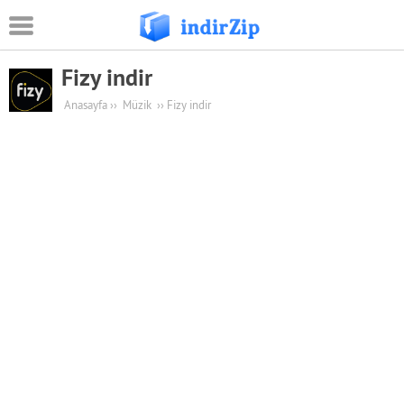
Fizy indir
Android
Anasayfa
››
Müzik
››
Fizy indir
Eğitim
Oyun Apk
Güvenlik
Sosyal Medya
Müzik