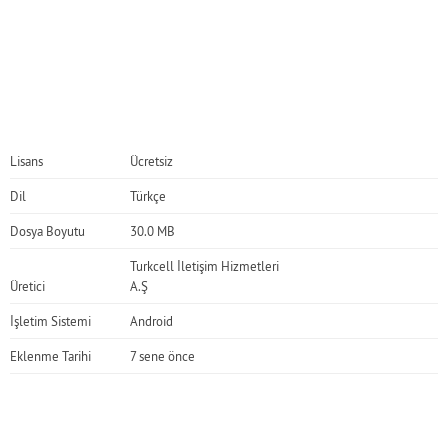
Lisans
Ücretsiz
Dil
Türkçe
Dosya Boyutu
30.0 MB
Turkcell İletişim Hizmetleri
Üretici
A.Ş
İşletim Sistemi
Android
Eklenme Tarihi
7 sene önce