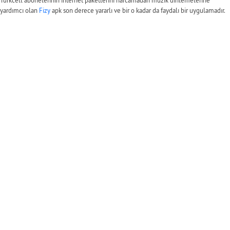
Turkcell abonelerinin internet paketlerini harcamadan müzik dinlemelerine
yardımcı olan
Fizy
apk son derece yararlı ve bir o kadar da faydalı bir uygulamadır.