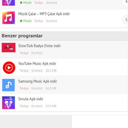
4
Müzik
Türkçe
Ücretsiz
Müzik Çalar – MP3 Çalar Apk indir
5
Müzik
Türkçe
Ücretsiz
Benzer programlar
SlowTürk Radyo Dinle indir
Türkçe
Ücretsiz
YouTube Music Apk indir
Türkçe
Ücretsiz
20.2 MB
Samsung Music Apk indir
Türkçe
Ücretsiz
24.2 MB
Smule Apk indir
Türkçe
Ücretsiz
52.9 MB
TAS APK indir