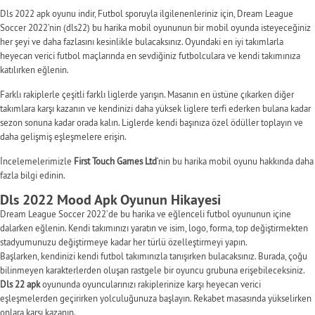
Dls 2022 apk oyunu indir, Futbol sporuyla ilgilenenleriniz için, Dream League
Soccer 2022’nin (dls22) bu harika mobil oyununun bir mobil oyunda isteyeceğiniz
her şeyi ve daha fazlasını kesinlikle bulacaksınız. Oyundaki en iyi takımlarla
heyecan verici futbol maçlarında en sevdiğiniz futbolculara ve kendi takımınıza
katılırken eğlenin.
Farklı rakiplerle çeşitli farklı liglerde yarışın. Masanın en üstüne çıkarken diğer
takımlara karşı kazanın ve kendinizi daha yüksek liglere terfi ederken bulana kadar
sezon sonuna kadar orada kalın. Liglerde kendi başınıza özel ödüller toplayın ve
daha gelişmiş eşleşmelere erişin.
İncelemelerimizle
First Touch Games Ltd
‘nin bu harika mobil oyunu hakkında daha
fazla bilgi edinin.
Dls 2022 Mood Apk Oyunun Hikayesi
Dream League Soccer 2022’de bu harika ve eğlenceli futbol oyununun içine
dalarken eğlenin. Kendi takımınızı yaratın ve isim, logo, forma, top değiştirmekten
stadyumunuzu değiştirmeye kadar her türlü özelleştirmeyi yapın.
Başlarken, kendinizi kendi futbol takımınızla tanışırken bulacaksınız. Burada, çoğu
bilinmeyen karakterlerden oluşan rastgele bir oyuncu grubuna erişebileceksiniz.
Dls 22 apk
oyununda oyuncularınızı rakiplerinize karşı heyecan verici
eşleşmelerden geçirirken yolculuğunuza başlayın. Rekabet masasında yükselirken
onlara karşı kazanın.