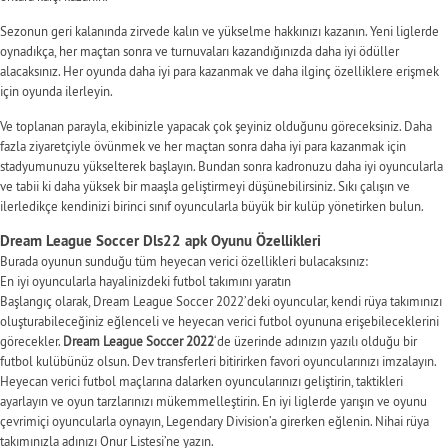
Sezonun geri kalanında zirvede kalın ve yükselme hakkınızı kazanın. Yeni liglerde
oynadıkça, her maçtan sonra ve turnuvaları kazandığınızda daha iyi ödüller
alacaksınız. Her oyunda daha iyi para kazanmak ve daha ilginç özelliklere erişmek
için oyunda ilerleyin.
Ve toplanan parayla, ekibinizle yapacak çok şeyiniz olduğunu göreceksiniz. Daha
fazla ziyaretçiyle övünmek ve her maçtan sonra daha iyi para kazanmak için
stadyumunuzu yükselterek başlayın. Bundan sonra kadronuzu daha iyi oyuncularla
ve tabii ki daha yüksek bir maaşla geliştirmeyi düşünebilirsiniz. Sıkı çalışın ve
ilerledikçe kendinizi birinci sınıf oyuncularla büyük bir kulüp yönetirken bulun.
Dream League Soccer Dls22 apk Oyunu Özellikleri
Burada oyunun sunduğu tüm heyecan verici özellikleri bulacaksınız:
En iyi oyuncularla hayalinizdeki futbol takımını yaratın
Başlangıç ​​olarak, Dream League Soccer 2022’deki oyuncular, kendi rüya takımınızı
oluşturabileceğiniz eğlenceli ve heyecan verici futbol oyununa erişebileceklerini
görecekler.
Dream League Soccer 2022
‘de üzerinde adınızın yazılı olduğu bir
futbol kulübünüz olsun. Dev transferleri bitirirken favori oyuncularınızı imzalayın.
Heyecan verici futbol maçlarına dalarken oyuncularınızı geliştirin, taktikleri
ayarlayın ve oyun tarzlarınızı mükemmelleştirin. En iyi liglerde yarışın ve oyunu
çevrimiçi oyuncularla oynayın, Legendary Division’a girerken eğlenin. Nihai rüya
takımınızla adınızı Onur Listesi’ne yazın.