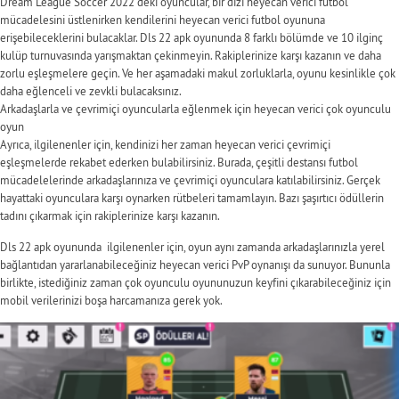
Dream League Soccer 2022’deki oyuncular, bir dizi heyecan verici futbol
mücadelesini üstlenirken kendilerini heyecan verici futbol oyununa
erişebileceklerini bulacaklar. Dls 22 apk oyununda 8 farklı bölümde ve 10 ilginç
kulüp turnuvasında yarışmaktan çekinmeyin. Rakiplerinize karşı kazanın ve daha
zorlu eşleşmelere geçin. Ve her aşamadaki makul zorluklarla, oyunu kesinlikle çok
daha eğlenceli ve zevkli bulacaksınız.
Arkadaşlarla ve çevrimiçi oyuncularla eğlenmek için heyecan verici çok oyunculu
oyun
Ayrıca, ilgilenenler için, kendinizi her zaman heyecan verici çevrimiçi
eşleşmelerde rekabet ederken bulabilirsiniz. Burada, çeşitli destansı futbol
mücadelelerinde arkadaşlarınıza ve çevrimiçi oyunculara katılabilirsiniz. Gerçek
hayattaki oyunculara karşı oynarken rütbeleri tamamlayın. Bazı şaşırtıcı ödüllerin
tadını çıkarmak için rakiplerinize karşı kazanın.
Dls 22 apk oyununda ilgilenenler için, oyun aynı zamanda arkadaşlarınızla yerel
bağlantıdan yararlanabileceğiniz heyecan verici PvP oynanışı da sunuyor. Bununla
birlikte, istediğiniz zaman çok oyunculu oyununuzun keyfini çıkarabileceğiniz için
mobil verilerinizi boşa harcamanıza gerek yok.