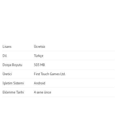
Lisans
Ücretsiz
Dil
Türkçe
Dosya Boyutu
503 MB
Üretici
First Touch Games Ltd.
İşletim Sistemi
Android
Eklenme Tarihi
4 sene önce