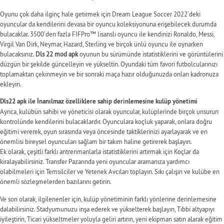
Oyunu çok daha ilginç hale getirmek için Dream League Soccer 2022’deki
oyuncular da kendilerini devasa bir oyuncu koleksiyonuna erişebilecek durumda
bulacaklar. 3500’den fazla FIFPro™ lisanslı oyuncu ile kendinizi Ronaldo, Messi,
Virgil Van Dirk, Neymar, Hazard, Sterling ve birçok ünlü oyuncu ile oynarken
bulacaksınız.
Dls 22 mod apk
oyunun bu sürümünde istatistiklerini ve görüntülerini
düzgün bir şekilde güncelleyin ve yükseltin. Oyundaki tüm favori futbolcularınızı
toplamaktan çekinmeyin ve bir sonraki maça hazır olduğunuzda onları kadronuza
ekleyin.
Dls22 apk ile İnanılmaz özelliklere sahip derinlemesine kulüp yönetimi
Ayrıca, kulübün sahibi ve yöneticisi olarak oyuncular, kulüplerinde birçok unsurun
kontrolünde kendilerini bulacaklardır. Oyunculara koçluk yaparak, onlara doğru
eğitimi vererek, oyun sırasında veya öncesinde taktiklerinizi ayarlayarak ve en
önemlisi bireysel oyuncuları sağlam bir takım haline getirerek başlayın.
Ek olarak, çeşitli farklı antrenmanlarla istatistiklerini artırmak için Koçlar da
kiralayabilirsiniz. Transfer Pazarında yeni oyuncular aramanıza yardımcı
olabilmeleri için Temsilciler ve Yetenek Avcıları toplayın. Sıkı çalışın ve kulübe en
önemli sözleşmelerden bazılarını getirin.
Ve son olarak, ilgilenenler için, kulüp yönetiminin farklı yönlerine derinlemesine
dalabilirsiniz. Stadyumunuzu inşa ederek ve yükselterek başlayın, Tıbbi altyapıyı
iyileştirin, Ticari yükseltmeler yoluyla geliri artırın, yeni ekipman satın alarak eğitim