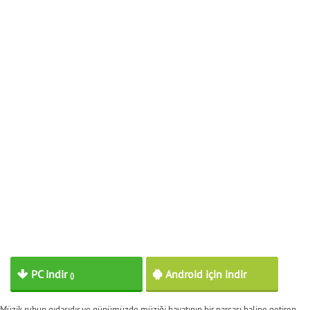
PC indir
Android için indir
()
Müzik ruhun gıdasıdır ve günümüzde müziği hayatının bir parçası haline getiren