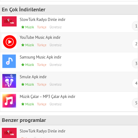
En Çok İndirilenler
SlowTürk Radyo Dinle indir
1
Müzik
Türkçe
Ücretsiz
YouTube Music Apk indir
2
Müzik
Türkçe
Ücretsiz
Samsung Music Apk indir
3
Müzik
Türkçe
Ücretsiz
Smule Apk indir
4
Müzik
Türkçe
Ücretsiz
Müzik Çalar – MP3 Çalar Apk indir
5
Müzik
Türkçe
Ücretsiz
Benzer programlar
SlowTürk Radyo Dinle indir