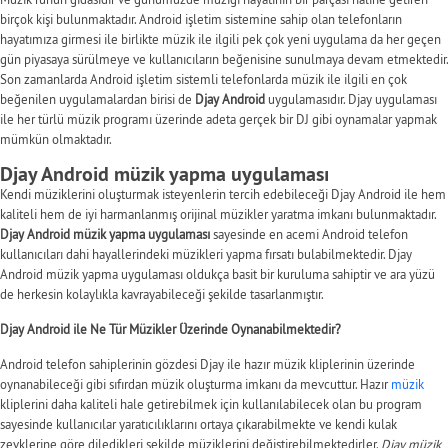
birçok kişi bulunmaktadır. Android işletim sistemine sahip olan telefonların
hayatımıza girmesi ile birlikte müzik ile ilgili pek çok yeni uygulama da her geçen
gün piyasaya sürülmeye ve kullanıcıların beğenisine sunulmaya devam etmektedir.
Son zamanlarda Android işletim sistemli telefonlarda müzik ile ilgili en çok
beğenilen uygulamalardan birisi de
Djay Android
uygulamasıdır. Djay uygulaması
ile her türlü müzik programı üzerinde adeta gerçek bir DJ gibi oynamalar yapmak
mümkün olmaktadır.
Djay Android müzik yapma uygulaması
Kendi müziklerini oluşturmak isteyenlerin tercih edebileceği Djay Android ile hem
kaliteli hem de iyi harmanlanmış orijinal müzikler yaratma imkanı bulunmaktadır.
Djay Android müzik yapma uygulaması
sayesinde en acemi Android telefon
kullanıcıları dahi hayallerindeki müzikleri yapma fırsatı bulabilmektedir. Djay
Android müzik yapma uygulaması oldukça basit bir kuruluma sahiptir ve ara yüzü
de herkesin kolaylıkla kavrayabileceği şekilde tasarlanmıştır.
Djay Android ile Ne Tür Müzikler Üzerinde Oynanabilmektedir?
Android telefon sahiplerinin gözdesi Djay ile hazır müzik kliplerinin üzerinde
oynanabileceği gibi sıfırdan müzik oluşturma imkanı da mevcuttur. Hazır
müzik
kliplerini daha kaliteli hale getirebilmek için kullanılabilecek olan bu program
sayesinde kullanıcılar yaratıcılıklarını ortaya çıkarabilmekte ve kendi kulak
zevklerine göre diledikleri şekilde müziklerini değiştirebilmektedirler.
Djay müzik