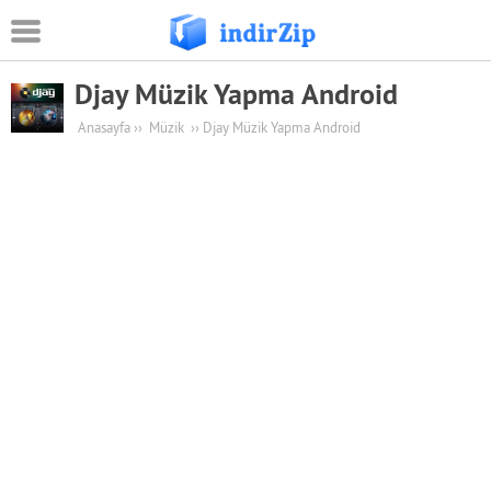
Djay Müzik Yapma Android
Android
Anasayfa
››
Müzik
››
Djay Müzik Yapma Android
Eğitim
Oyun Apk
Güvenlik
Sosyal Medya
Müzik