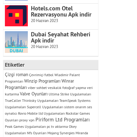
Hotels.com Otel
Rezervasyonu Apk indir
20 Haziran 2023
Dubai Seyahat Rehberi
Apk indir
20 Haziran 2023
Etiketler
Çizgi roman
Çevrimiçi futbol
Wladimir Palant
Winzip Programları
Winrar
Programları
Programları
viber sohbet
vesikalık fotoğraf yapma
veri
Valve Oyunları
kurtarma
Ultima Strike Uygulamaları
TrueCaller
Thinksky Uygulamaları
TeamSpeak Systems
Uygulamaları
Supercell Uygulamaları
sistem onarım
ses
oynatıcı
Rovio Mobile ltd Uygulamaları
Rockstar Games
Piriform Ltd Programları
Oyunları
proxy vpn
Peak Games Uygulamaları
pc tv aktarma
Okey
Uygulamaları
Nfs Oyunları
Mojang Synergies
Miranda