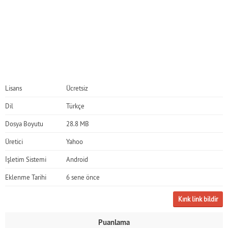
Lisans
Ücretsiz
Dil
Türkçe
Dosya Boyutu
28.8 MB
Üretici
Yahoo
İşletim Sistemi
Android
Eklenme Tarihi
6 sene önce
Kırık link bildir
Puanlama