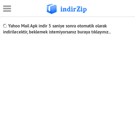
Android
Yahoo Mail Apk indir
5
saniye sonra otomatik olarak
indirilecektir, beklemek istemiyorsanız
buraya tıklayınız..
Eğitim
Oyun Apk
Güvenlik
Sosyal Medya
Müzik