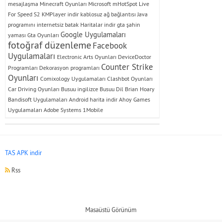
mesajlaşma
Minecraft Oyunları
Microsoft
mHotSpot
Live
For Speed S2
KMPlayer indir
kablosuz ağ bağlantısı
Java
programını
internetsiz batak
Haritalar indir
gta şahin
Google Uygulamaları
yaması
Gta Oyunları
fotoğraf düzenleme
Facebook
Uygulamaları
Electronic Arts Oyunları
DeviceDoctor
Counter Strike
Programları
Dekorasyon programları
Oyunları
Comixology Uygulamaları
Clashbot Oyunları
Car Driving Oyunları
Busuu ingilizce
Busuu Dil
Brian Hoary
Bandisoft Uygulamaları
Android harita indir
Ahoy Games
Uygulamaları
Adobe Systems
1Mobile
TAS APK indir
Rss
Masaüstü Görünüm