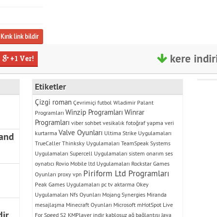
Kırık link bildir
kere indiri
+1 Ver!
Etiketler
Çizgi roman
Çevrimiçi futbol
Wladimir Palant
Winzip Programları
Winrar
Programları
Programları
viber sohbet
vesikalık fotoğraf yapma
veri
Valve Oyunları
kurtarma
Ultima Strike Uygulamaları
 and
TrueCaller
Thinksky Uygulamaları
TeamSpeak Systems
Uygulamaları
Supercell Uygulamaları
sistem onarım
ses
oynatıcı
Rovio Mobile ltd Uygulamaları
Rockstar Games
Piriform Ltd Programları
Oyunları
proxy vpn
Peak Games Uygulamaları
pc tv aktarma
Okey
Uygulamaları
Nfs Oyunları
Mojang Synergies
Miranda
mesajlaşma
Minecraft Oyunları
Microsoft
mHotSpot
Live
ir
For Speed S2
KMPlayer indir
kablosuz ağ bağlantısı
Java