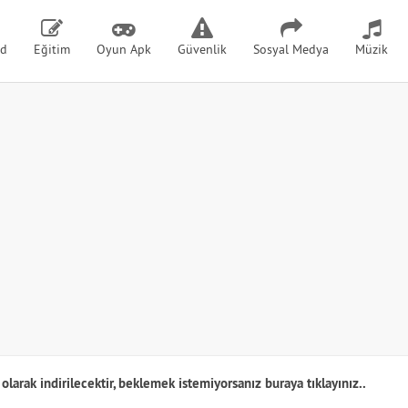
id
Eğitim
Oyun Apk
Güvenlik
Sosyal Medya
Müzik
olarak indirilecektir, beklemek istemiyorsanız
buraya tıklayınız..